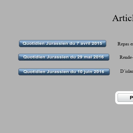
Artic
Repas e
Rende-
D’isla